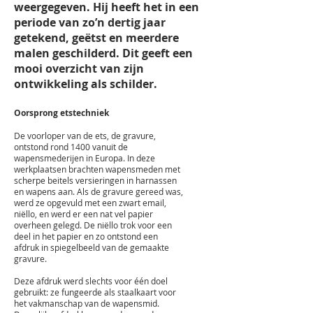
weergegeven. Hij heeft het in een
periode van zo’n dertig jaar
getekend, geëtst en meerdere
malen geschilderd. Dit geeft een
mooi overzicht van zijn
ontwikkeling als schilder.
Oorsprong etstechniek
De voorloper van de ets, de gravure,
ontstond rond 1400 vanuit de
wapensmederijen in Europa. In deze
werkplaatsen brachten wapensmeden met
scherpe beitels versieringen in harnassen
en wapens aan. Als de gravure gereed was,
werd ze opgevuld met een zwart email,
niëllo, en werd er een nat vel papier
overheen gelegd. De niëllo trok voor een
deel in het papier en zo ontstond een
afdruk in spiegelbeeld van de gemaakte
gravure.
Deze afdruk werd slechts voor één doel
gebruikt: ze fungeerde als staalkaart voor
het vakmanschap van de wapensmid.