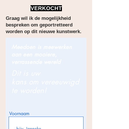
VERKOCHT
Graag wil ik de mogelijkheid
bespreken om geportretteerd
worden op dit nieuwe kunstwerk.
Meedoen is meewerken
aan een mooiere,
verrassende wereld
Dit is uw
kans om vereeuwigd
te worden!
Voornaam