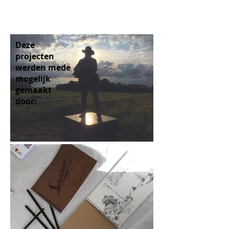
Deze
projecten
werden mede
mogelijk
gemaakt
door: