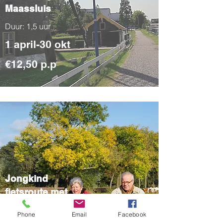
Maassluis
Duur: 1,5 uur
1 april-30 okt
€12,50 p.p
Jongkind
fietsroute met
huur fiets
Phone
Email
Facebook