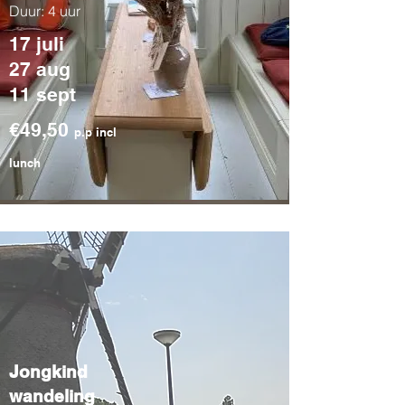
Duur: 4 uur
17 juli
27 aug
11 sept
€49,50
p.p
incl
lunch
Jongkind
wandeling