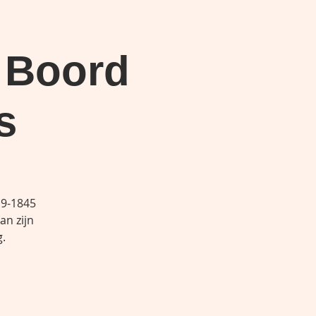
 Boord
s
19-1845
an zijn
.