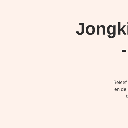
Jongk
Beleef
en de 